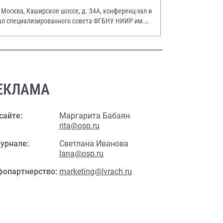
. Москва, Каширское шоссе, д. 34А, конференц-зал и
ал специализированного совета ФГБНУ НИИР им.
.А. Насоновой
ЕКЛАМА
сайте:
Маргарита Бабаян
rita@osp.ru
урнале:
Светлана Иванова
lana@osp.ru
фопартнерство:
marketing@lvrach.ru