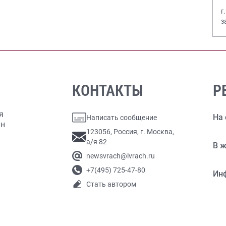
г
з
В
КОНТАКТЫ
Р
я
На 
Написать сообщение
ан
123056, Россия, г. Москва,
а/я 82
В ж
newsvrach@lvrach.ru
+7(495) 725-47-80
Ин
Стать автором