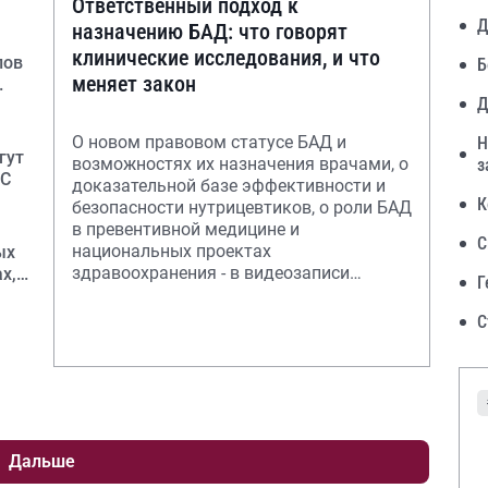
Ответственный подход к
Д
назначению БАД: что говорят
клинические исследования, и что
пов
Б
меняет закон
Д
О новом правовом статусе БАД и
Н
гут
возможностях их назначения врачами, о
з
МС
доказательной базе эффективности и
К
безопасности нутрицевтиков, о роли БАД
в превентивной медицине и
С
национальных проектах
ых
здравоохранения - в видеозаписи
х,
Г
конференции
С
Дальше