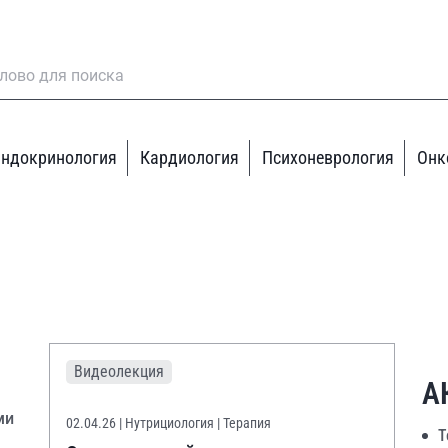
ндокринология
Кардиология
Психоневрология
Онк
Видеолекция
А
ми
02.04.26
| Нутрициология | Терапия
Т