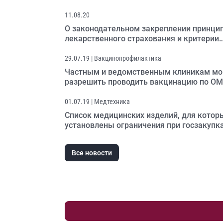
назначении БАД врачами
11.08.20
О законодательном закреплении принци
лекарственного страхования и критерии
«врачебной ошибки»
29.07.19
| Вакцинопрофилактика
Частным и ведомственным клиникам мо
разрешить проводить вакцинацию по О
01.07.19
| Медтехника
Список медицинских изделий, для котор
установлены ограничения при госзакупка
снова расширен
Все новости