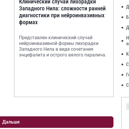
Клинический случай лихорадки
Д
Западного Нила: сложности ранней
диагностики при нейроинвазивных
Б
формах
Д
Представлен клинический случай
Н
нейроинвазивной формы лихорадки
з
Западного Нила в виде сочетания
К
энцефалита и острого вялого паралича.
С
Г
С
Дальше