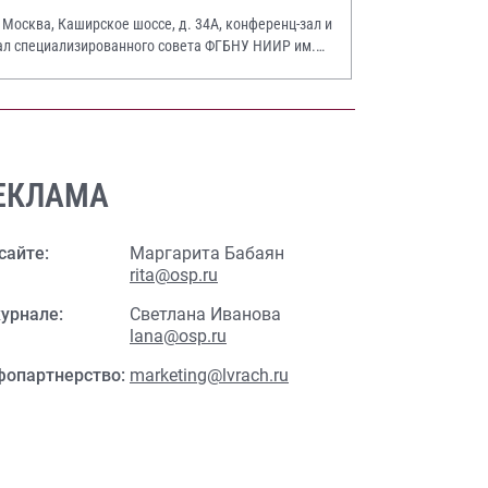
. Москва, Каширское шоссе, д. 34А, конференц-зал и
ал специализированного совета ФГБНУ НИИР им.
.А. Насоновой
ЕКЛАМА
сайте:
Маргарита Бабаян
rita@osp.ru
урнале:
Светлана Иванова
lana@osp.ru
фопартнерство:
marketing@lvrach.ru