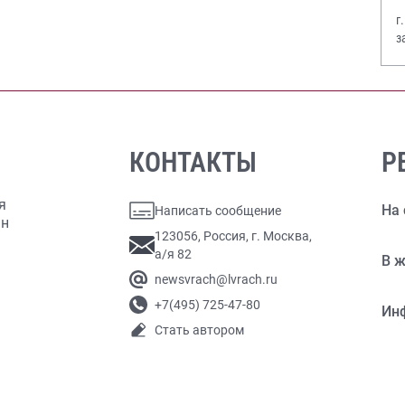
г
з
В
КОНТАКТЫ
Р
я
На 
Написать сообщение
ан
123056, Россия, г. Москва,
а/я 82
В ж
newsvrach@lvrach.ru
+7(495) 725-47-80
Ин
Стать автором