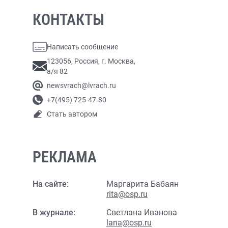
КОНТАКТЫ
Написать сообщение
123056, Россия, г. Москва,
а/я 82
newsvrach@lvrach.ru
+7(495) 725-47-80
Стать автором
РЕКЛАМА
На сайте:
Маргарита Бабаян
rita@osp.ru
В журнале:
Светлана Иванова
lana@osp.ru