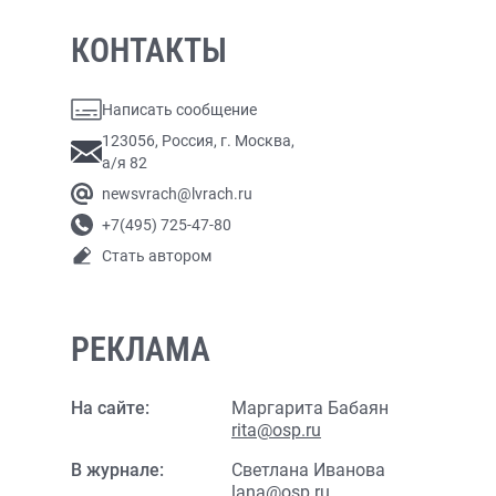
КОНТАКТЫ
Написать сообщение
123056, Россия, г. Москва,
а/я 82
newsvrach@lvrach.ru
+7(495) 725-47-80
Стать автором
РЕКЛАМА
На сайте:
Маргарита Бабаян
rita@osp.ru
В журнале:
Светлана Иванова
lana@osp.ru