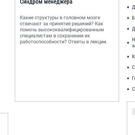
Синдром менеджера
Д
Какие структуры в головном мозге
Б
отвечают за принятие решений? Как
Д
помочь высококвалифицированным
специалистам в сохранении их
Н
работоспособности? Ответы в лекции.
з
К
С
Г
С