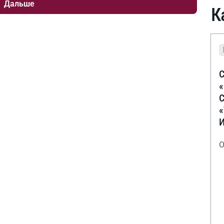
Дальше
К
С
С
О