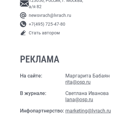
123056, Россия, г. Москва,
а/я 82
newsvrach@lvrach.ru
+7(495) 725-47-80
Стать автором
РЕКЛАМА
На сайте:
Маргарита Бабаян
rita@osp.ru
В журнале:
Светлана Иванова
lana@osp.ru
Инфопартнерство:
marketing@lvrach.ru