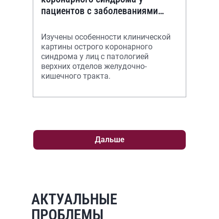
пациентов с заболеваниями
верхних отделов желудочно-
кишечного тракта
Изучены особенности клинической
картины острого коронарного
синдрома у лиц с патологией
верхних отделов желудочно-
кишечного тракта.
Дальше
АКТУАЛЬНЫЕ
ПРОБЛЕМЫ