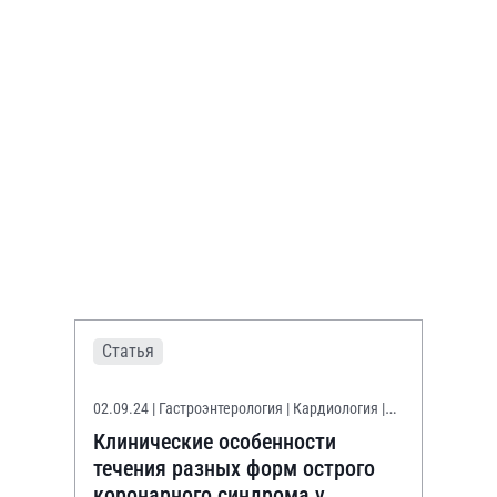
Статья
02.09.24
| Гастроэнтерология | Кардиология |
Терапия
Клинические особенности
течения разных форм острого
коронарного синдрома у