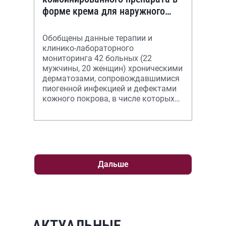
форме крема для наружного
применения в терапии больных
хроническими дерматозам
Обобщены данные терапии и
клинико-лабораторного
мониторинга 42 больных (22
мужчины, 20 женщин) хроническими
дерматозами, сопровождавшимися
пиогенной инфекцией и дефектами
кожного покрова, в числе которых
были 12 пациентов с атопическим
дерматитом, 14 – с
Дальше
АКТУАЛЬНЫЕ