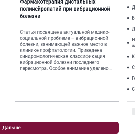
Фармакотерапия дистальных
Д
полинейропатий при вибрационной
болезни
Б
Д
Статья посвящена актуальной медико-
социальной проблеме – вибрационной
Н
болезни, занимающей важное место в
з
клинике профпатологии. Приведена
синдромологическая классификация
К
вибрационной болезни последнего
С
пересмотра. Особое внимание уделено
фармакотерапии н
Г
С
Дальше