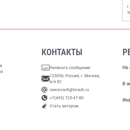
г
з
В
КОНТАКТЫ
Р
я
На 
Написать сообщение
ан
123056, Россия, г. Москва,
а/я 82
В ж
newsvrach@lvrach.ru
+7(495) 725-47-80
Ин
Стать автором