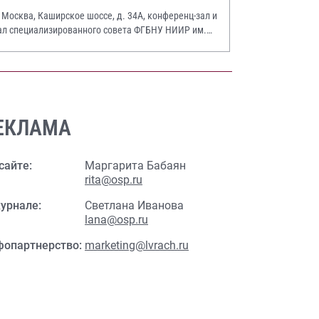
. Москва, Каширское шоссе, д. 34А, конференц-зал и
ал специализированного совета ФГБНУ НИИР им.
.А. Насоновой
ЕКЛАМА
сайте:
Маргарита Бабаян
rita@osp.ru
урнале:
Светлана Иванова
lana@osp.ru
фопартнерство:
marketing@lvrach.ru