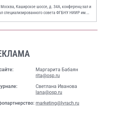
. Москва, Каширское шоссе, д. 34А, конференц-зал и
ал специализированного совета ФГБНУ НИИР им.
.А. Насоновой
ЕКЛАМА
сайте:
Маргарита Бабаян
rita@osp.ru
урнале:
Светлана Иванова
lana@osp.ru
фопартнерство:
marketing@lvrach.ru