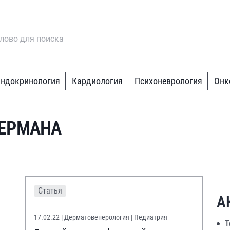
ндокринология
Кардиология
Психоневрология
Онк
БЕРМАНА
Статья
А
17.02.22
| Дерматовенерология | Педиатрия
Т