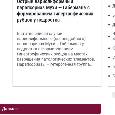
Острый вариолиформный
Д
парапсориаз Мухи — Габермана с
формированием гипертрофических
Б
рубцов у подростка
Д
В статье описан случай
Н
вариолиформного (оспоподобного)
з
парапсориаза Мухи – Габермана у
К
подростка с формированием
гипертрофических рубцов на местах
С
разрешения патологических элементов.
Парапсориазы – гетерогенная группа
Г
хронических воспалительных дерматозо
С
Дальше