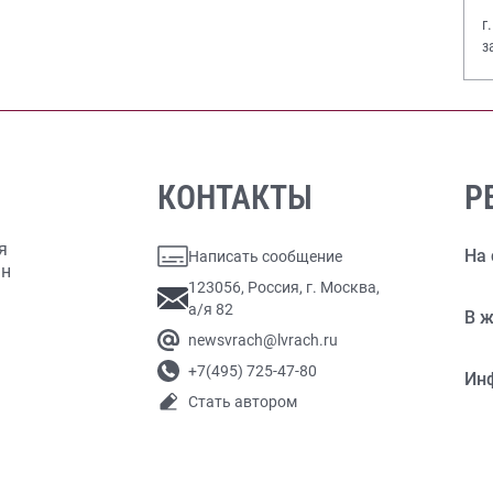
г
з
В
КОНТАКТЫ
Р
я
На 
Написать сообщение
ан
123056, Россия, г. Москва,
а/я 82
В ж
newsvrach@lvrach.ru
+7(495) 725-47-80
Ин
Стать автором