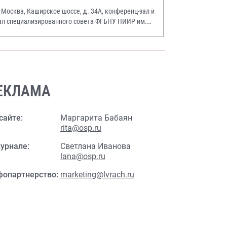
. Москва, Каширское шоссе, д. 34А, конференц-зал и
ал специализированного совета ФГБНУ НИИР им.
.А. Насоновой
ЕКЛАМА
сайте:
Маргарита Бабаян
rita@osp.ru
урнале:
Светлана Иванова
lana@osp.ru
фопартнерство:
marketing@lvrach.ru