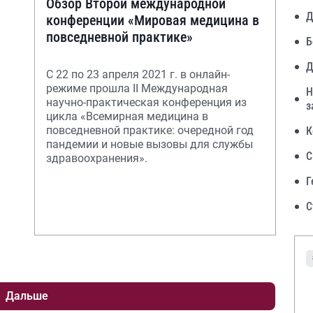
Обзор Второй международной
Д
конференции «Мировая медицина в
повседневной практике»
Б
Д
С 22 по 23 апреля 2021 г. в онлайн-
режиме прошла II Международная
Н
научно-практическая конференция из
з
цикла «Всемирная медицина в
повседневной практике: очередной год
К
пандемии и новые вызовы для службы
С
здравоохранения».
Г
С
Дальше