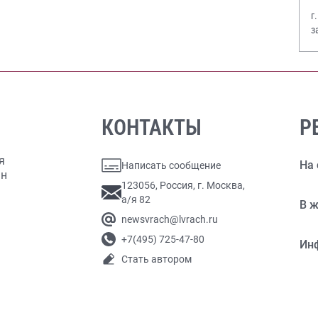
г
з
В
КОНТАКТЫ
Р
я
На 
Написать сообщение
ан
123056, Россия, г. Москва,
а/я 82
В ж
newsvrach@lvrach.ru
+7(495) 725-47-80
Ин
Стать автором