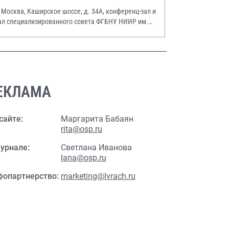
. Москва, Каширское шоссе, д. 34А, конференц-зал и
ал специализированного совета ФГБНУ НИИР им.
.А. Насоновой
ЕКЛАМА
сайте:
Маргарита Бабаян
rita@osp.ru
урнале:
Светлана Иванова
lana@osp.ru
фопартнерство:
marketing@lvrach.ru