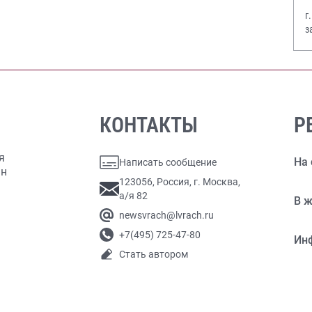
г
з
В
КОНТАКТЫ
Р
я
На 
Написать сообщение
ан
123056, Россия, г. Москва,
а/я 82
В ж
newsvrach@lvrach.ru
+7(495) 725-47-80
Ин
Стать автором