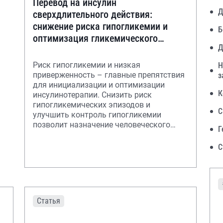
Перевод на инсулин
Д
сверхдлительного действия:
снижение риска гипогликемии и
Б
оптимизация гликемического
Д
контроля
Риск гипогликемии и низкая
Н
приверженность – главные препятствия
з
для инициализации и оптимизации
К
инсулинотерапии. Снизить риск
гипогликемических эпизодов и
С
улучшить контроль гипогликемии
позволит назначение человеческого
Г
инсулина сверхдлительного действия.
С
Статья