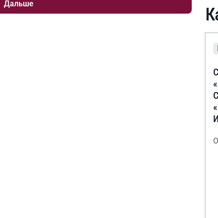
Дальше
К
С
С
О