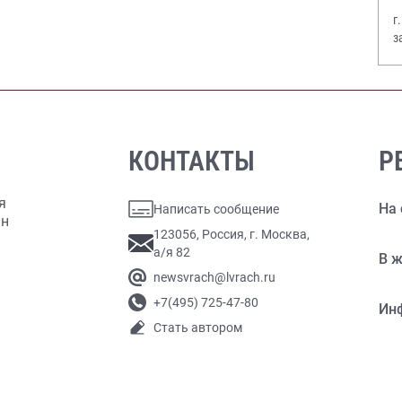
г
з
В
КОНТАКТЫ
Р
я
На 
Написать сообщение
ан
123056, Россия, г. Москва,
а/я 82
В ж
newsvrach@lvrach.ru
+7(495) 725-47-80
Ин
Стать автором