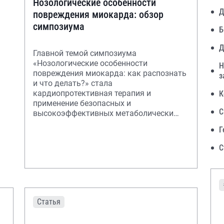
Нозологические особенности
Д
повреждения миокарда: обзор
симпозиума
Б
Д
Главной темой симпозиума
«Нозологические особенности
Н
повреждения миокарда: как распознать
з
и что делать?» стала
кардиопротективная терапия и
К
применение безопасных и
С
высокоэффективных метаболически
активных препаратов для
Г
энергетической поддержки миокарда.
С
Статья