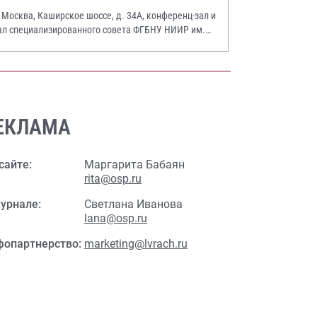
. Москва, Каширское шоссе, д. 34А, конференц-зал и
ал специализированного совета ФГБНУ НИИР им.
.А. Насоновой
ЕКЛАМА
сайте:
Маргарита Бабаян
rita@osp.ru
урнале:
Светлана Иванова
lana@osp.ru
фопартнерство:
marketing@lvrach.ru