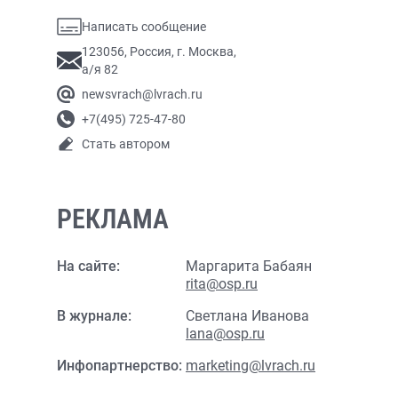
Написать сообщение
123056, Россия, г. Москва,
а/я 82
newsvrach@lvrach.ru
+7(495) 725-47-80
Стать автором
РЕКЛАМА
На сайте:
Маргарита Бабаян
rita@osp.ru
В журнале:
Светлана Иванова
lana@osp.ru
Инфопартнерство:
marketing@lvrach.ru