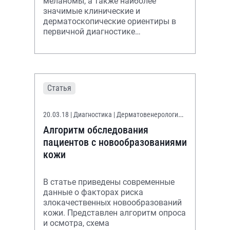
меланомы, а также наиболее
значимые клинические и
дерматоскопические ориентиры в
первичной диагностике
беспигментной меланомы.
Авторами описано собственное
клиническое наблюдение
Статья
20.03.18
| Диагностика | Дерматовенерология |
Онкология | Онконастороженность
Алгоритм обследования
пациентов с новообразованиями
кожи
В статье приведены современные
данные о факторах риска
злокачественных новообразований
кожи. Представлен алгоритм опроса
и осмотра, схема