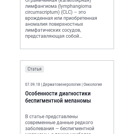
Ограниченная (капиллярная)
лимфангиома (lymphangioma
circumscriptum) (CLC) – это
врожденная или приобретенная
аномалия поверхностных
лимфатических сосудов,
представляющая собой
сгруппированные папулы, на
вершине которых расположены
везикулы, которые содер
Статья
07.09.18
| Дерматовенерология | Онкология
Особенности диагностики
беспигментной меланомы
В статье представлены
современные данные редкого
заболевания — беспигментной