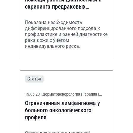
скрининга предраковых
состояний в группах риска
Показана необходимость
дифференцированного подхода к
профилактике и ранней диагностике
рака кожи с учетом
индивидуального риска.
Статья
15.05.20
| Дерматовенерология | Терапия |
Онконастороженность
Ограниченная лимфангиома у
больного онкологического
профиля