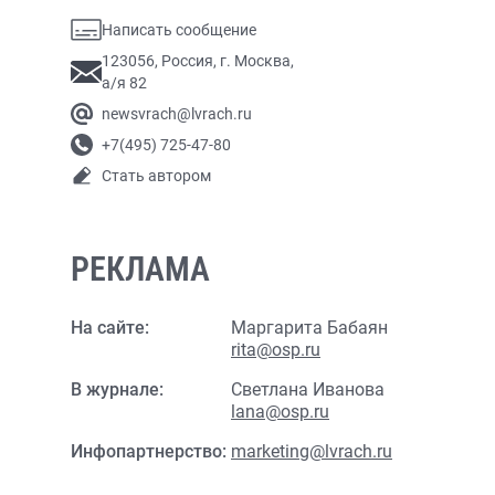
Написать сообщение
123056, Россия, г. Москва,
а/я 82
newsvrach@lvrach.ru
+7(495) 725-47-80
Стать автором
РЕКЛАМА
На сайте:
Маргарита Бабаян
rita@osp.ru
В журнале:
Светлана Иванова
lana@osp.ru
Инфопартнерство:
marketing@lvrach.ru