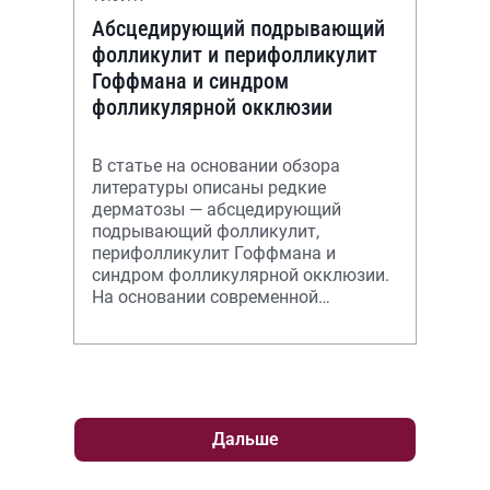
Абсцедирующий подрывающий
фолликулит и перифолликулит
Гоффмана и синдром
фолликулярной окклюзии
В статье на основании обзора
литературы описаны редкие
дерматозы — абсцедирующий
подрывающий фолликулит,
перифолликулит Гоффмана и
синдром фолликулярной окклюзии.
На основании современной
литературы и собственных
наблюдений представлена
клиническая и гист
Дальше