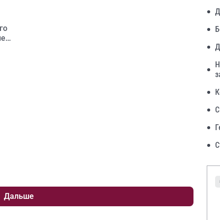
Д
го
Б
не
Д
пии
Н
з
К
С
Г
С
Дальше