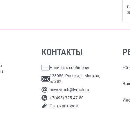
г
з
В
КОНТАКТЫ
Р
я
На 
Написать сообщение
ан
123056, Россия, г. Москва,
а/я 82
В ж
newsvrach@lvrach.ru
+7(495) 725-47-80
Ин
Стать автором