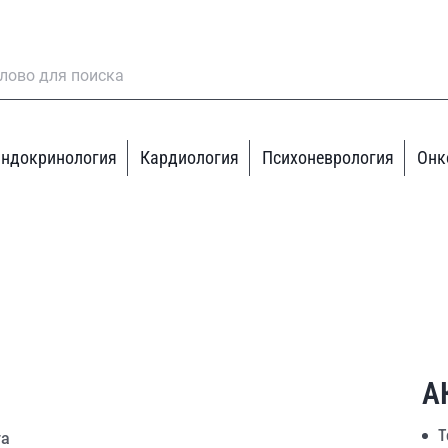
ндокринология
Кардиология
Психоневрология
Онк
А
Т
га