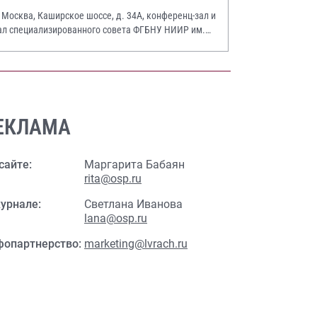
. Москва, Каширское шоссе, д. 34А, конференц-зал и
ал специализированного совета ФГБНУ НИИР им.
.А. Насоновой
ЕКЛАМА
сайте:
Маргарита Бабаян
rita@osp.ru
урнале:
Светлана Иванова
lana@osp.ru
фопартнерство:
marketing@lvrach.ru