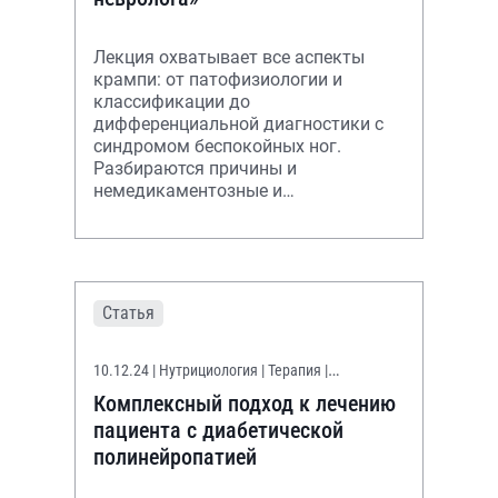
Лекция охватывает все аспекты
крампи: от патофизиологии и
классификации до
дифференциальной диагностики с
синдромом беспокойных ног.
Разбираются причины и
немедикаментозные и
медикаментозные подходы к
лечению и профилактике ночных
мышечных судорог.
Статья
10.12.24
| Нутрициология | Терапия |
Эндокринология
Комплексный подход к лечению
пациента с диабетической
полинейропатией