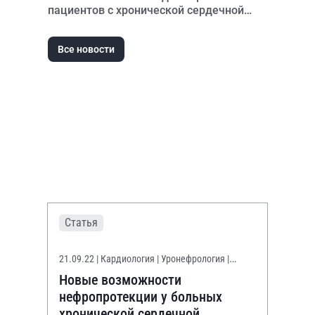
пациентов с хронической сердечной
недостаточностью со сниженной
фракцией выброса
Все новости
Статья
21.09.22
| Кардиология | Уронефрология |
Эндокринология
Новые возможности
нефропротекции у больных
хронической сердечной