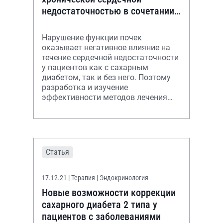
недостаточностью в сочетании с
хронической болезнью почек и
сахарным диабетом 2 типа
Нарушение функции почек
оказывает негативное влияние на
течение сердечной недостаточности
у пациентов как с сахарным
диабетом, так и без него. Поэтому
разработка и изучение
эффективности методов лечения
хронической сердечной
недостаточности, особенно у па
Статья
17.12.21
| Терапия | Эндокринология
Новые возможности коррекции
сахарного диабета 2 типа у
пациентов с заболеваниями