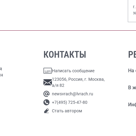
г
з
В
КОНТАКТЫ
Р
я
На 
Написать сообщение
ан
123056, Россия, г. Москва,
а/я 82
В ж
newsvrach@lvrach.ru
+7(495) 725-47-80
Ин
Стать автором