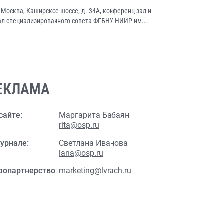
. Москва, Каширское шоссе, д. 34А, конференц-зал и
ал специализированного совета ФГБНУ НИИР им.
.А. Насоновой
ЕКЛАМА
сайте:
Маргарита Бабаян
rita@osp.ru
урнале:
Светлана Иванова
lana@osp.ru
фопартнерство:
marketing@lvrach.ru