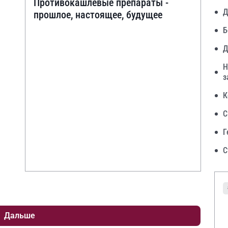
Противокашлевые препараты -
Д
прошлое, настоящее, будущее
Б
Д
Н
з
К
С
Г
С
Дальше