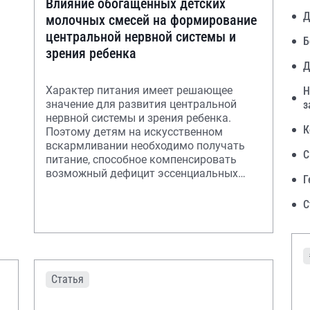
Влияние обогащенных детских
Д
молочных смесей на формирование
центральной нервной системы и
Б
зрения ребенка
Д
Характер питания имеет решающее
Н
значение для развития центральной
з
нервной системы и зрения ребенка.
К
Поэтому детям на искусственном
вскармливании необходимо получать
С
питание, способное компенсировать
возможный дефицит эссенциальных
Г
нутриентов
С
Статья