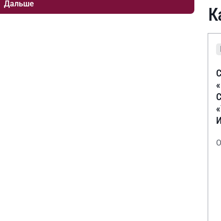
Дальше
К
С
С
О