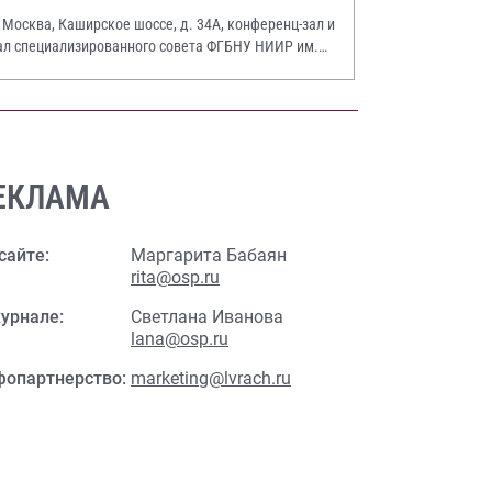
. Москва, Каширское шоссе, д. 34А, конференц-зал и
ал специализированного совета ФГБНУ НИИР им.
.А. Насоновой
ЕКЛАМА
сайте:
Маргарита Бабаян
rita@osp.ru
урнале:
Светлана Иванова
lana@osp.ru
фопартнерство:
marketing@lvrach.ru