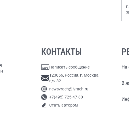
г
з
В
КОНТАКТЫ
Р
я
На 
Написать сообщение
ан
123056, Россия, г. Москва,
а/я 82
В ж
newsvrach@lvrach.ru
+7(495) 725-47-80
Ин
Стать автором