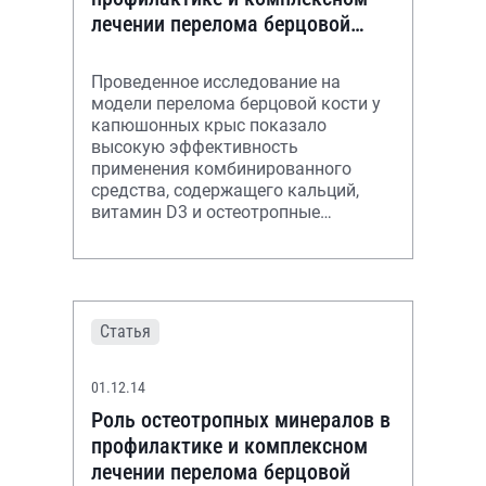
лечении перелома берцовой
кости: результаты
рандомизированного плацебо
Проведенное исследование на
модели перелома берцовой кости у
капюшонных крыс показало
высокую эффективность
применения комбинированного
средства, содержащего кальций,
витамин D3 и остеотропные
минералы, для улучшения
регенерации костной ткани.
Статья
01.12.14
Роль остеотропных минералов в
профилактике и комплексном
лечении перелома берцовой