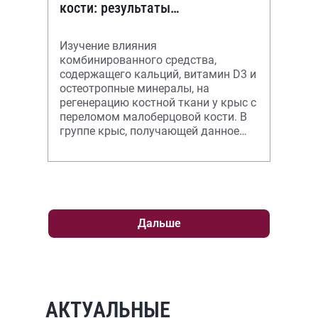
кости: результаты
рандомизированного плацебо-
контролируемого экспер
Изучение влияния
комбинированного средства,
содержащего кальций, витамин D3 и
остеотропные минералы, на
регенерацию костной ткани у крыс с
переломом малоберцовой кости. В
группе крыс, получающей данное
средство, регенерация кости идет
быстрее и качественн
Дальше
АКТУАЛЬНЫЕ