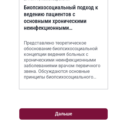
Биопсихосоциальный подход к
ведению пациентов с
основными хроническими
неинфекционными
заболеваниями в первичном
звене здравоохранения
Представлено теоретическое
обоснование биопсихосоциальной
концепции ведения больных с
хроническими неинфекционными
заболеваниями врачом первичного
звена. Обсуждаются основные
принципы биопсихосоциального
подхода и его практическое
применение в клиническо
Дальше