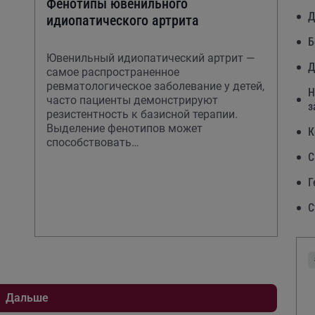
Фенотипы ювенильного
Д
идиопатического артрита
Б
Ювенильный идиопатический артрит —
Д
самое распространенное
ревматологическое заболевание у детей,
Н
часто пациенты демонстрируют
з
резистентность к базисной терапии.
Выделение фенотипов может
К
способствовать
индивидуализированному подбору
С
лечения, с целью более
Г
С
Дальше