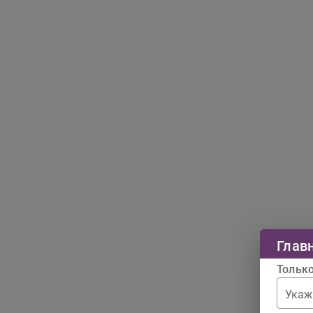
Глав
Тольк
Укаж