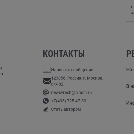
г
з
В
КОНТАКТЫ
Р
я
На 
Написать сообщение
ан
123056, Россия, г. Москва,
а/я 82
В ж
newsvrach@lvrach.ru
+7(495) 725-47-80
Ин
Стать автором