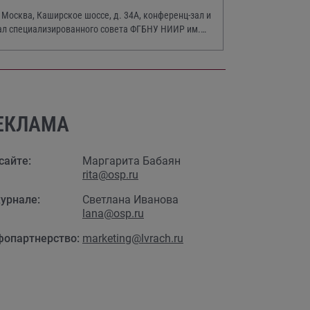
. Москва, Каширское шоссе, д. 34А, конференц-зал и
ал специализированного совета ФГБНУ НИИР им.
.А. Насоновой
ЕКЛАМА
сайте:
Маргарита Бабаян
rita@osp.ru
урнале:
Светлана Иванова
lana@osp.ru
фопартнерство:
marketing@lvrach.ru