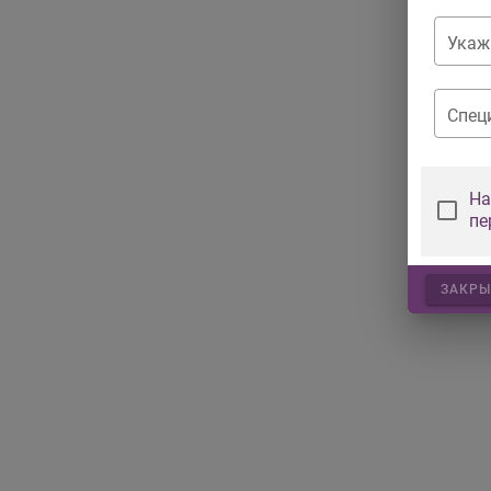
Укаж
Спец
На
пе
ЗАКРЫ