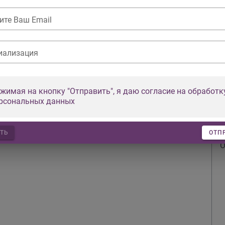
К
ите Ваш Email
иализация
С
жимая на кнопку "Отправить", я даю согласие на обработк
С
рсональных данных
ТЬ
ОТП
О