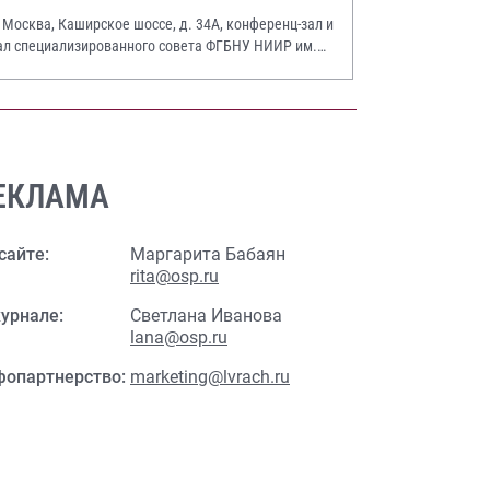
. Москва, Каширское шоссе, д. 34А, конференц-зал и
ал специализированного совета ФГБНУ НИИР им.
.А. Насоновой
ЕКЛАМА
сайте:
Маргарита Бабаян
rita@osp.ru
урнале:
Светлана Иванова
lana@osp.ru
фопартнерство:
marketing@lvrach.ru