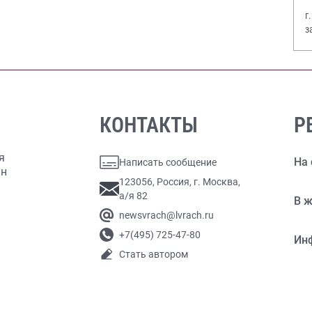
г
з
В
КОНТАКТЫ
Р
я
На 
Написать сообщение
ан
123056, Россия, г. Москва,
а/я 82
В ж
newsvrach@lvrach.ru
+7(495) 725-47-80
Ин
Стать автором