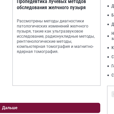
Пропедевтика лучевых методов
Д
обследования желчного пузыря
Б
Рассмотрены методы диагностики
Д
патологических изменений желчного
пузыря, такие как ультразвуковое
Н
исследование, радионуклидные методы,
з
рентгенологические методы,
компьютерная томография и магнитно-
К
ядерная томография.
С
Г
С
Дальше