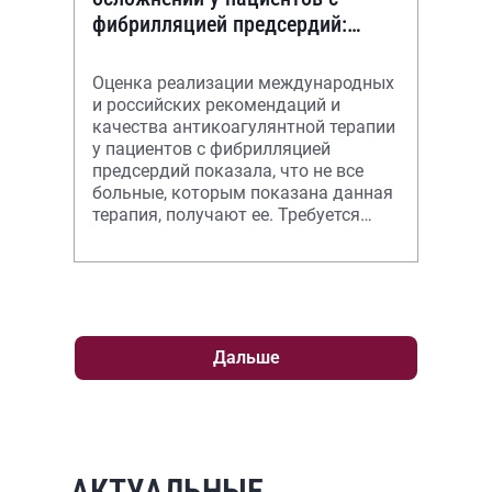
фибрилляцией предсердий:
международные и российские
рекомендации и их реализация
Оценка реализации международных
в реальной к
и российских рекомендаций и
качества антикоагулянтной терапии
у пациентов с фибрилляцией
предсердий показала, что не все
больные, которым показана данная
терапия, получают ее. Требуется
разработка программ обучения
пациенто
Дальше
АКТУАЛЬНЫЕ