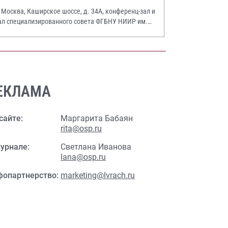
. Москва, Каширское шоссе, д. 34А, конференц-зал и
ал специализированного совета ФГБНУ НИИР им.
.А. Насоновой
ЕКЛАМА
сайте:
Маргарита Бабаян
rita@osp.ru
урнале:
Светлана Иванова
lana@osp.ru
фопартнерство:
marketing@lvrach.ru