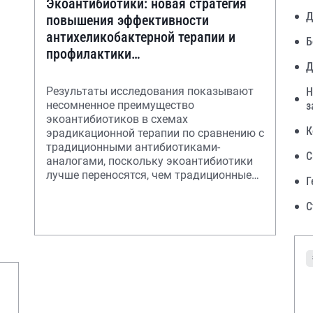
Экоантибиотики: новая стратегия
Д
повышения эффективности
антихеликобактерной терапии и
Б
профилактики
Д
антибиотикоассоциированной
диареи
Результаты исследования показывают
Н
несомненное преимущество
з
экоантибиотиков в схемах
К
эрадикационной терапии по сравнению с
традиционными антибиотиками-
С
аналогами, поскольку экоантибиотики
лучше переносятся, чем традиционные
Г
обычные антибиотики, что повышае
С