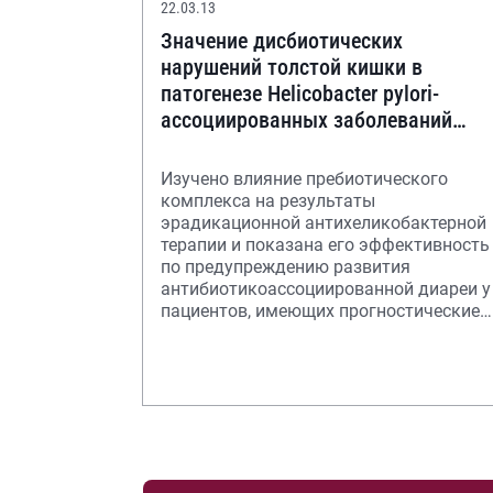
22.03.13
Значение дисбиотических
нарушений толстой кишки в
патогенезе Helicobacter pylori-
ассоциированных заболеваний
гастродуоденальной зоны. Роль
пребиотико
Изучено влияние пребиотического
комплекса на результаты
эрадикационной антихеликобактерной
терапии и показана его эффективность
по предупреждению развития
антибиотикоассоциированной диареи у
пациентов, имеющих прогностические
факторы неблагоприятного тече