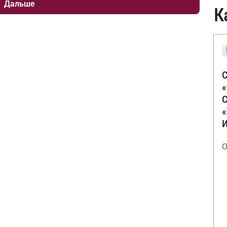
Дальше
К
С
С
О