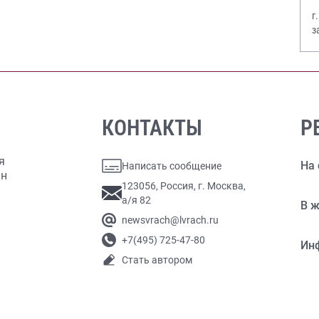
г
з
В
КОНТАКТЫ
Р
я
На 
Написать сообщение
ан
123056, Россия, г. Москва,
а/я 82
В ж
newsvrach@lvrach.ru
+7(495) 725-47-80
Ин
Стать автором