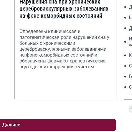
Нарушения сна при хронических
Д
цереброваскулярных заболеваниях
на фоне коморбидных состояний
Б
Д
Определены клиническая и
патогенетическая роли нарушений сна у
Н
больных с хроническими
з
цереброваскулярными заболеваниями
на фоне коморбидных состояний и
К
обозначены фармакотерапевтические
С
подходы к их коррекции с учетом
наличия расстройств дыхания во сне и
Г
С
Дальше