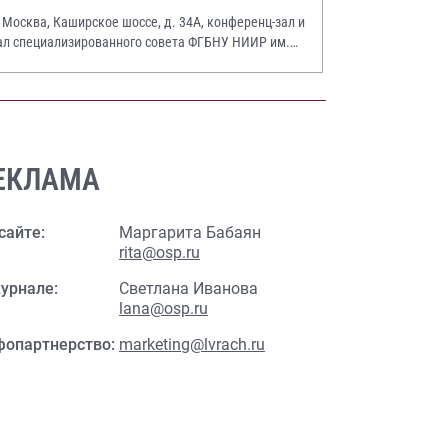
. Москва, Каширское шоссе, д. 34А, конференц-зал и
ал специализированного совета ФГБНУ НИИР им.
.А. Насоновой
ЕКЛАМА
сайте:
Маргарита Бабаян
rita@osp.ru
урнале:
Светлана Иванова
lana@osp.ru
фопартнерство:
marketing@lvrach.ru