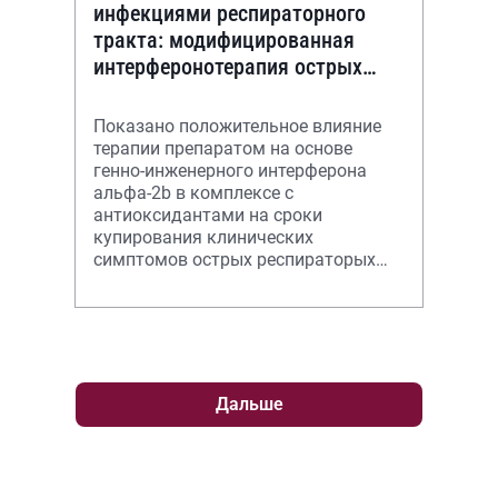
инфекциями респираторного
тракта: модифицированная
интерферонотерапия острых
респираторных инфекций
Показано положительное влияние
терапии препаратом на основе
генно-инженерного интерферона
альфа-2b в комплексе с
антиоксидантами на сроки
купирования клинических
симптомов острых респираторых
заболеваний, а также на показатели
интерферонового статуса у ча
Дальше