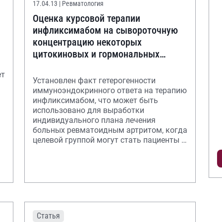
17.04.13
| Ревматология
Оценка курсовой терапии
инфликсимабом на сывороточную
концентрацию некоторых
цитокиновых и гормональных
биомаркеров у пациентов с
ет
ревматоидным артрито
Установлен факт гетерогенности
иммуноэндокринного ответа на терапию
инфликсимабом, что может быть
использовано для выработки
индивидуального плана лечения
больных ревматоидным артритом, когда
целевой группой могут стать пациенты с
умеренно сниженной проду
Статья