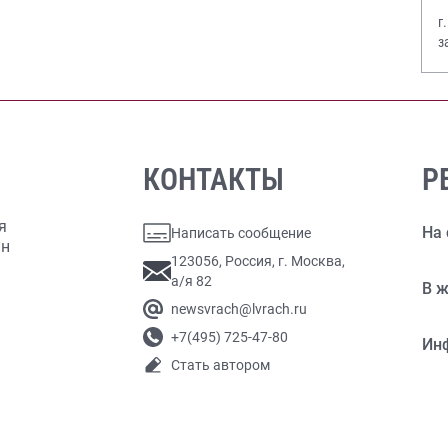
г
з
В
КОНТАКТЫ
Р
я
На 
Написать сообщение
ан
123056, Россия, г. Москва,
а/я 82
В ж
newsvrach@lvrach.ru
+7(495) 725-47-80
Ин
Стать автором