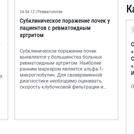
К
24.04.12
| Ревматология
Субклиническое поражение почек у
пациентов с ревматоидным
артритом
С
им
Субклиническое поражение почек
выявляется у большинства больных
С
ревматоидным артритом. Наиболее
ранним маркером является альфа-1-
микроглобулин. Для своевременной
х
диагностики необходимо оценивать
О
скорость клубочковой фильтрации и
мочевой экскреции альбумин