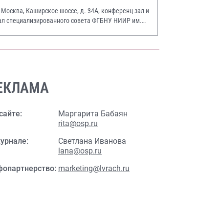
. Москва, Каширское шоссе, д. 34А, конференц-зал и
ал специализированного совета ФГБНУ НИИР им.
.А. Насоновой
ЕКЛАМА
сайте:
Маргарита Бабаян
rita@osp.ru
урнале:
Светлана Иванова
lana@osp.ru
фопартнерство:
marketing@lvrach.ru