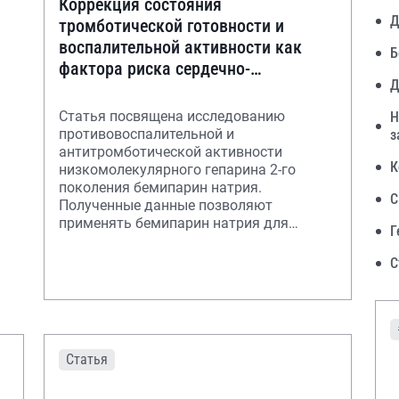
Коррекция состояния
Д
тромботической готовности и
воспалительной активности как
Б
фактора риска сердечно-
Д
сосудистых осложнений
низкомолекулярным гепарином
Статья посвящена исследованию
Н
противовоспалительной и
з
антитромботической активности
К
низкомолекулярного гепарина 2-го
поколения бемипарин натрия.
С
Полученные данные позволяют
применять бемипарин натрия для
Г
коррекции риска сердечно-сосудистых
осложнений в ра
С
Статья