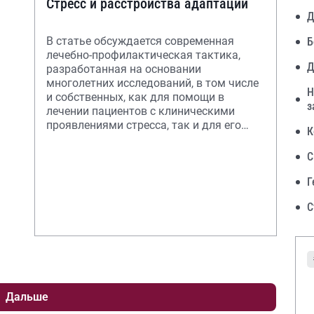
Стресс и расстройства адаптации
Д
В статье обсуждается современная
Б
лечебно-профилактическая тактика,
Д
разработанная на основании
многолетних исследований, в том числе
Н
и собственных, как для помощи в
з
лечении пациентов с клиническими
проявлениями стресса, так и для его
К
профилактики.
С
Г
С
Дальше