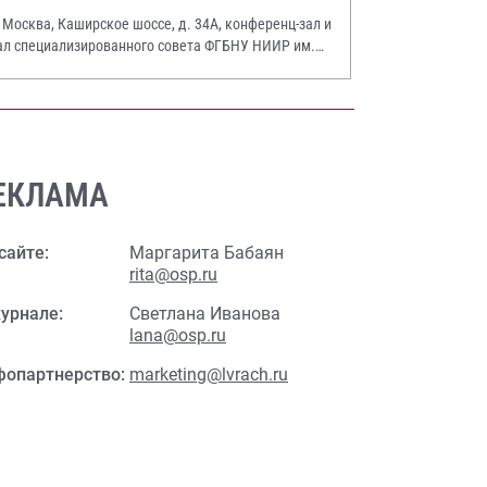
. Москва, Каширское шоссе, д. 34А, конференц-зал и
ал специализированного совета ФГБНУ НИИР им.
.А. Насоновой
ЕКЛАМА
сайте:
Маргарита Бабаян
rita@osp.ru
урнале:
Светлана Иванова
lana@osp.ru
фопартнерство:
marketing@lvrach.ru