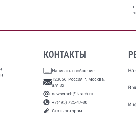
г
з
В
КОНТАКТЫ
Р
я
На 
Написать сообщение
ан
123056, Россия, г. Москва,
а/я 82
В ж
newsvrach@lvrach.ru
+7(495) 725-47-80
Ин
Стать автором