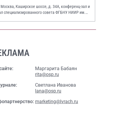
. Москва, Каширское шоссе, д. 34А, конференц-зал и
ал специализированного совета ФГБНУ НИИР им.
.А. Насоновой
ЕКЛАМА
сайте:
Маргарита Бабаян
rita@osp.ru
урнале:
Светлана Иванова
lana@osp.ru
фопартнерство:
marketing@lvrach.ru