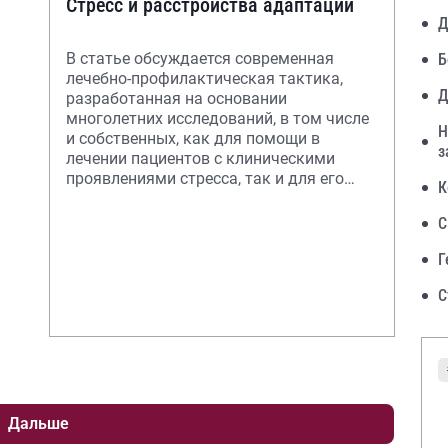
Стресс и расстройства адаптации
Д
В статье обсуждается современная
Б
лечебно-профилактическая тактика,
Д
разработанная на основании
многолетних исследований, в том числе
Н
и собственных, как для помощи в
з
лечении пациентов с клиническими
проявлениями стресса, так и для его
К
профилактики.
С
Г
С
Дальше