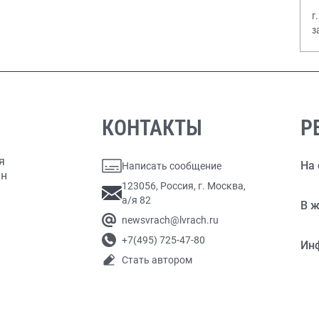
г
з
В
КОНТАКТЫ
Р
я
На 
Написать сообщение
ан
123056, Россия, г. Москва,
а/я 82
В ж
newsvrach@lvrach.ru
+7(495) 725-47-80
Ин
Стать автором