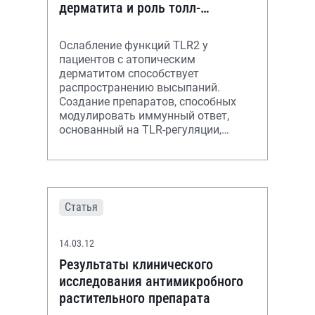
дерматита и роль толл-
подобных рецепторов
Ослабление функций TLR2 у
пациентов с атопическим
дерматитом способствует
распространению высыпаний.
Создание препаратов, способных
модулировать иммунный ответ,
основанный на TLR-регуляции,
может выявить новые пути в
патогенетически обоснованном
лечении х
Статья
14.03.12
Результаты клинического
исследования антимикробного
растительного препарата