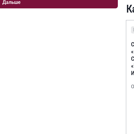
Дальше
К
С
С
О