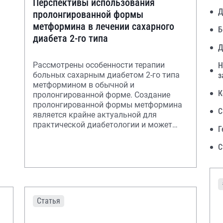
Перспективы использования
Д
пролонгированной формы
метформина в лечении сахарного
Б
диабета 2-го типа
Д
Рассмотрены особенности терапии
Н
больных сахарным диабетом 2-го типа
з
метформином в обычной и
К
пролонгированной форме. Создание
пролонгированной формы метформина
С
является крайне актуальной для
практической диабетологии и может
Г
стать новой вехой в истории пре
С
Статья