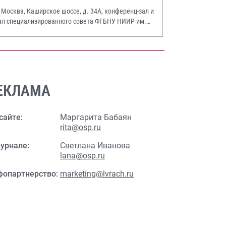
. Москва, Каширское шоссе, д. 34А, конференц-зал и
ал специализированного совета ФГБНУ НИИР им.
.А. Насоновой
ЕКЛАМА
сайте:
Маргарита Бабаян
rita@osp.ru
урнале:
Светлана Иванова
lana@osp.ru
фопартнерство:
marketing@lvrach.ru