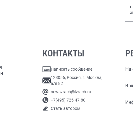
г
з
В
КОНТАКТЫ
Р
я
На 
Написать сообщение
ан
123056, Россия, г. Москва,
а/я 82
В ж
newsvrach@lvrach.ru
+7(495) 725-47-80
Ин
Стать автором