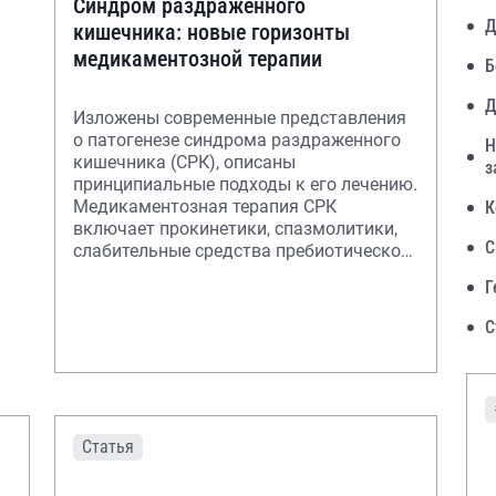
Синдром раздраженного
Д
кишечника: новые горизонты
медикаментозной терапии
Б
Д
Изложены современные представления
о патогенезе синдрома раздраженного
Н
кишечника (СРК), описаны
з
принципиальные подходы к его лечению.
Медикаментозная терапия СРК
К
включает прокинетики, спазмолитики,
С
слабительные средства пребиотического
действия, пре- и пр
Г
С
Статья