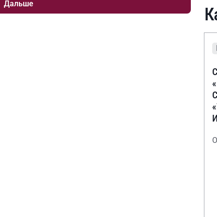
Дальше
К
С
С
О