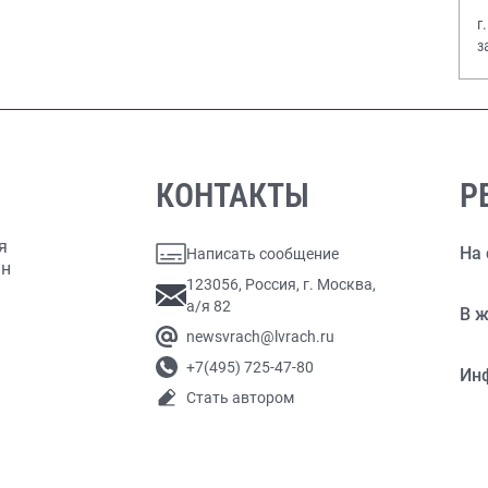
г
з
В
КОНТАКТЫ
Р
я
На 
Написать сообщение
ан
123056, Россия, г. Москва,
а/я 82
В ж
newsvrach@lvrach.ru
+7(495) 725-47-80
Ин
Стать автором