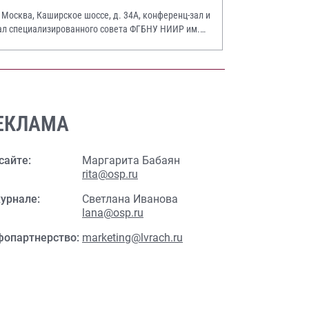
. Москва, Каширское шоссе, д. 34А, конференц-зал и
ал специализированного совета ФГБНУ НИИР им.
.А. Насоновой
ЕКЛАМА
сайте:
Маргарита Бабаян
rita@osp.ru
урнале:
Светлана Иванова
lana@osp.ru
фопартнерство:
marketing@lvrach.ru