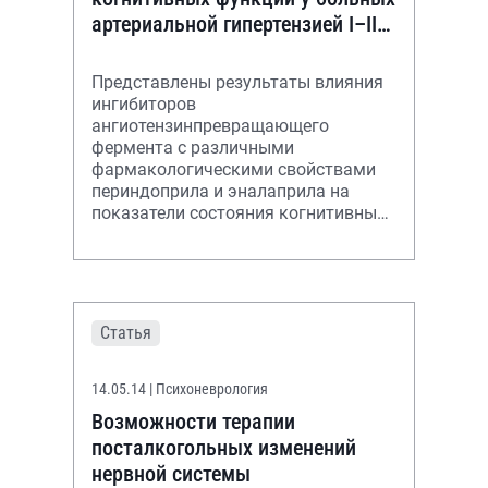
артериальной гипертензией I–II
степени
Представлены результаты влияния
ингибиторов
ангиотензинпревращающего
фермента с различными
фармакологическими свойствами
периндоприла и эналаприла на
показатели состояния когнитивных
функций по данным
нейропсихологического
тестирования у больных артериаль
Статья
14.05.14
| Психоневрология
Возможности терапии
посталкогольных изменений
нервной системы