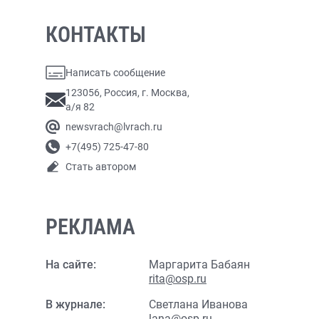
КОНТАКТЫ
Написать сообщение
123056, Россия, г. Москва,
а/я 82
newsvrach@lvrach.ru
+7(495) 725-47-80
Стать автором
РЕКЛАМА
На сайте:
Маргарита Бабаян
rita@osp.ru
В журнале:
Светлана Иванова
lana@osp.ru