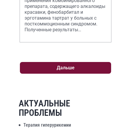
применения комбинированного
препарата, содержащего алкалоиды
красавки, фенобарбитал и
эрготамина тартрат у больных с
посткоммоционным синдромом.
Полученные результаты
свидетельствуют о хорошем
терапевтическом эффекте и хорош
Дальше
АКТУАЛЬНЫЕ
ПРОБЛЕМЫ
Терапия гиперурикемии