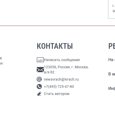
г
з
В
КОНТАКТЫ
Р
я
На 
Написать сообщение
ан
123056, Россия, г. Москва,
а/я 82
В ж
newsvrach@lvrach.ru
+7(495) 725-47-80
Ин
Стать автором