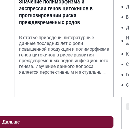
Значение полиморфизма и
Д
экспрессии генов цитокинов в
прогнозировании риска
Б
преждевременных родов
Д
В статье приведены литературные
Н
данные последних лет о роли
з
повышенной продукции и полиморфизме
К
генов цитокинов в риске развития
преждевременных родов инфекционного
С
генеза. Изучение данного вопроса
является перспективным и актуальным,
Г
что обусловлено выяв
С
Дальше