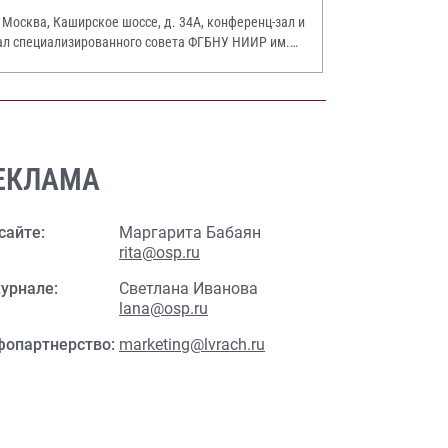
. Москва, Каширское шоссе, д. 34А, конференц-зал и
ал специализированного совета ФГБНУ НИИР им.
.А. Насоновой
ЕКЛАМА
сайте:
Маргарита Бабаян
rita@osp.ru
урнале:
Светлана Иванова
lana@osp.ru
фопартнерство:
marketing@lvrach.ru