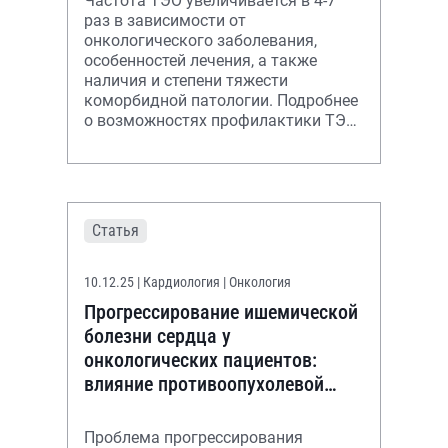
Частота ТЭО увеличивается в 4-7
раз в зависимости от
онкологического заболевания,
особенностей лечения, а также
наличия и степени тяжести
коморбидной патологии. Подробнее
о возможностях профилактики ТЭО
– в лекции.
Статья
10.12.25
| Кардиология | Онкология
Прогрессирование ишемической
болезни сердца у
онкологических пациентов:
влияние противоопухолевой
терапии, а также
злокачественного процесса
Проблема прогрессирования