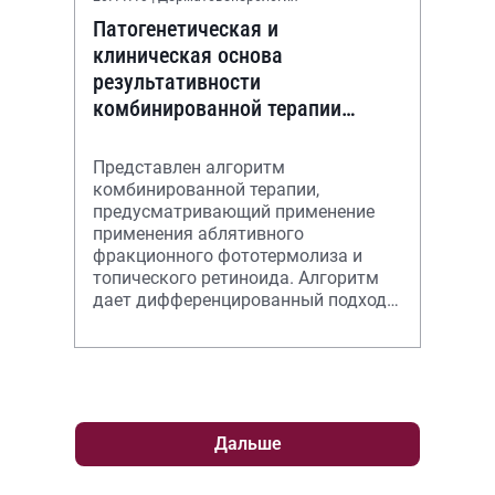
Патогенетическая и
клиническая основа
результативности
комбинированной терапии
больных акне и постакне
Представлен алгоритм
комбинированной терапии,
предусматривающий применение
применения аблятивного
фракционного фототермолиза и
топического ретиноида. Алгоритм
дает дифференцированный подход к
лечению пациентов в зависимости
от тяжести клинических проявлен
Дальше