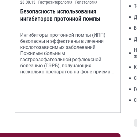
28.08.13
| Гастроэнтерология | Гепатология
Т
Безопасность использования
Д
ингибиторов протонной помпы
Б
Ингибиторы протонной помпы (ИПП)
Д
безопасны и эффективны в лечении
кислотозависимых заболеваний.
Н
Пожилым больным
з
гастроэзофагеальной рефлюксной
болезнью (ГЭРБ), получающих
К
несколько препаратов на фоне приема
ИПП с учетом лекарственного
С
взаимодействия, пред
Г
С