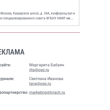
. Москва, Каширское шоссе, д. 34А, конференц-зал и
ал специализированного совета ФГБНУ НИИР им.
.А. Насоновой
ЕКЛАМА
сайте:
Маргарита Бабаян
rita@osp.ru
урнале:
Светлана Иванова
lana@osp.ru
фопартнерство:
marketing@lvrach.ru