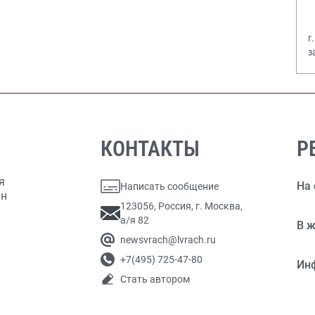
г
з
В
КОНТАКТЫ
Р
я
На 
Написать сообщение
ан
123056, Россия, г. Москва,
а/я 82
В ж
newsvrach@lvrach.ru
+7(495) 725-47-80
Ин
Стать автором