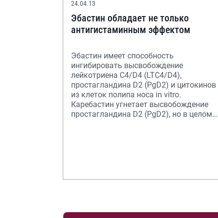
24.04.13
Эбастин обладает не только
антигистаминным эффектом
Эбастин имеет способность
ингибировать высвобождение
лейкотриена C4/D4 (LTC4/D4),
простагландина D2 (PgD2) и цитокинов
из клеток полипа носа in vitro.
Каребастин угнетает высвобождение
простагландина D2 (PgD2), но в целом
имеет меньшее, чем эбастин, влиян