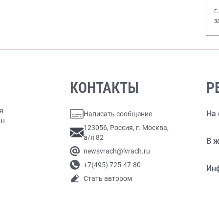
г
з
В
КОНТАКТЫ
Р
я
На 
Написать сообщение
ан
123056, Россия, г. Москва,
а/я 82
В ж
newsvrach@lvrach.ru
+7(495) 725-47-80
Ин
Стать автором