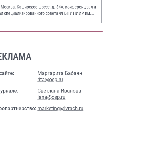
. Москва, Каширское шоссе, д. 34А, конференц-зал и
ал специализированного совета ФГБНУ НИИР им.
.А. Насоновой
ЕКЛАМА
сайте:
Маргарита Бабаян
rita@osp.ru
урнале:
Светлана Иванова
lana@osp.ru
фопартнерство:
marketing@lvrach.ru