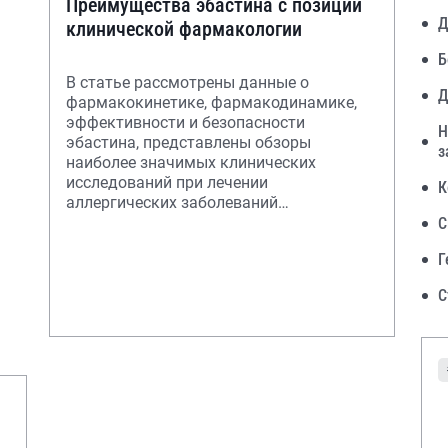
Преимущества эбастина с позиций
Д
клинической фармакологии
Б
В статье рассмотрены данные о
Д
фармакокинетике, фармакодинамике,
эффективности и безопасности
Н
эбастина, представлены обзоры
з
наиболее значимых клинических
исследований при лечении
К
аллергических заболеваний
(аллергический ринит, крапивница) и
С
сравнительных и
Г
С