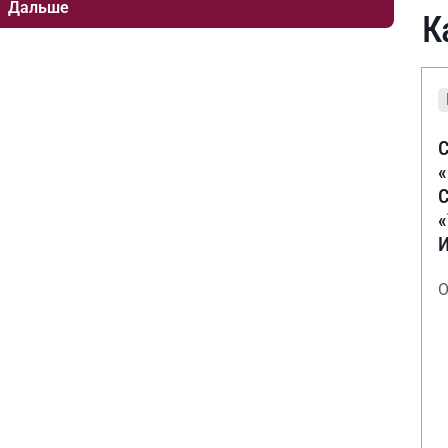
Дальше
К
С
С
О