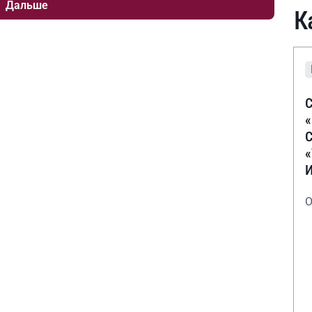
Дальше
К
С
С
О