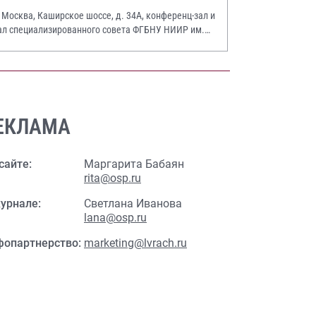
. Москва, Каширское шоссе, д. 34А, конференц-зал и
ал специализированного совета ФГБНУ НИИР им.
.А. Насоновой
ЕКЛАМА
сайте:
Маргарита Бабаян
rita@osp.ru
урнале:
Светлана Иванова
lana@osp.ru
фопартнерство:
marketing@lvrach.ru