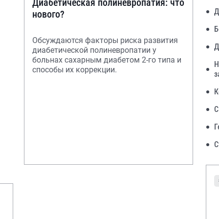
Диабетическая полиневропатия: что
Д
нового?
Б
Обсуждаются факторы риска развития
Д
диабетической полиневропатии у
больнах сахарным диабетом 2-го типа и
Н
способы их коррекции.
з
К
С
Г
С