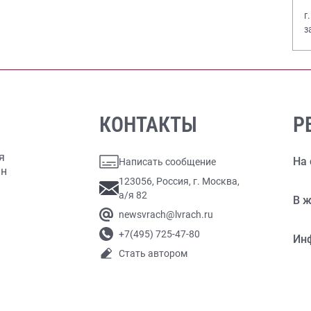
г
з
В
КОНТАКТЫ
Р
я
На 
Написать сообщение
ан
123056, Россия, г. Москва,
а/я 82
В ж
newsvrach@lvrach.ru
+7(495) 725-47-80
Ин
Стать автором