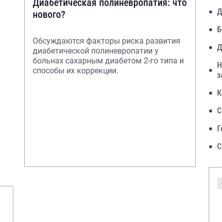
Диабетическая полиневропатия: что
Д
нового?
Б
Обсуждаются факторы риска развития
Д
диабетической полиневропатии у
больнах сахарным диабетом 2-го типа и
Н
способы их коррекции.
з
К
С
Г
С