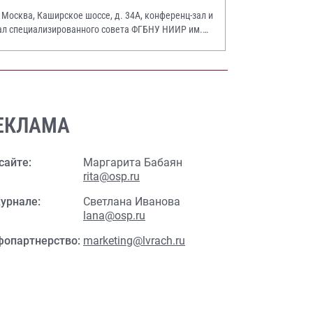
. Москва, Каширское шоссе, д. 34А, конференц-зал и
ал специализированного совета ФГБНУ НИИР им.
.А. Насоновой
ЕКЛАМА
сайте:
Маргарита Бабаян
rita@osp.ru
урнале:
Светлана Иванова
lana@osp.ru
фопартнерство:
marketing@lvrach.ru