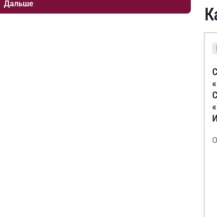
Дальше
К
С
С
О