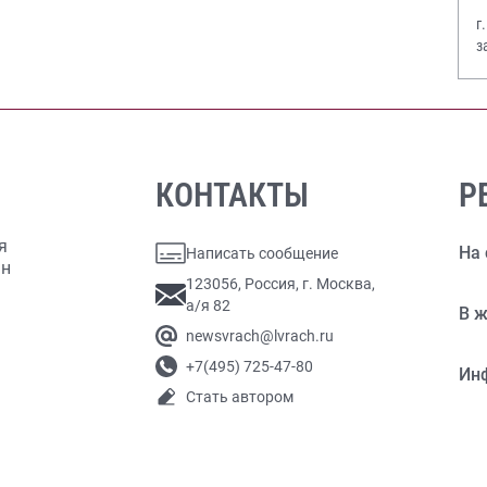
г
з
В
КОНТАКТЫ
Р
я
На 
Написать сообщение
ан
123056, Россия, г. Москва,
а/я 82
В ж
newsvrach@lvrach.ru
+7(495) 725-47-80
Ин
Стать автором