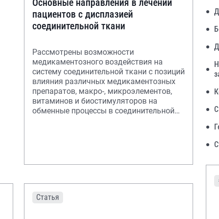
Основные направления в лечении
Д
пациентов с дисплазией
соединительной ткани
Б
Д
Рассмотрены возможности
медикаментозного воздействия на
Н
систему соединительной ткани с позиций
з
влияния различных медикаментозных
препаратов, макро-, микроэлементов,
К
витаминов и биостимуляторов на
С
обменные процессы в соединительной
ткани с целью укрепления
Г
С
Статья