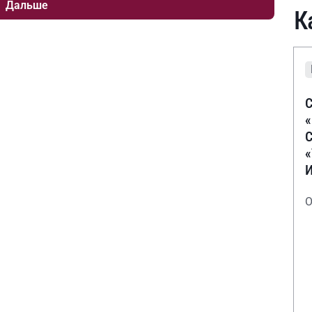
Дальше
К
С
С
О