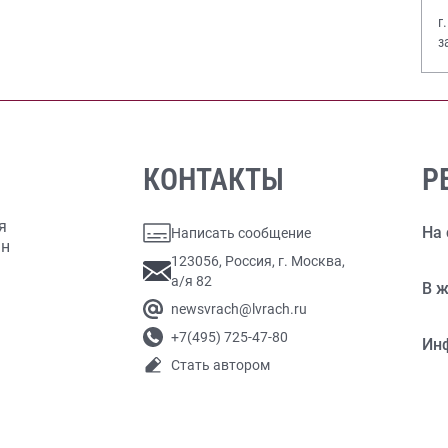
г
з
В
КОНТАКТЫ
Р
я
На 
Написать сообщение
ан
123056, Россия, г. Москва,
а/я 82
В ж
newsvrach@lvrach.ru
+7(495) 725-47-80
Ин
Стать автором