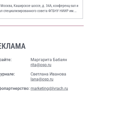
. Москва, Каширское шоссе, д. 34А, конференц-зал и
ал специализированного совета ФГБНУ НИИР им.
.А. Насоновой
ЕКЛАМА
сайте:
Маргарита Бабаян
rita@osp.ru
урнале:
Светлана Иванова
lana@osp.ru
фопартнерство:
marketing@lvrach.ru