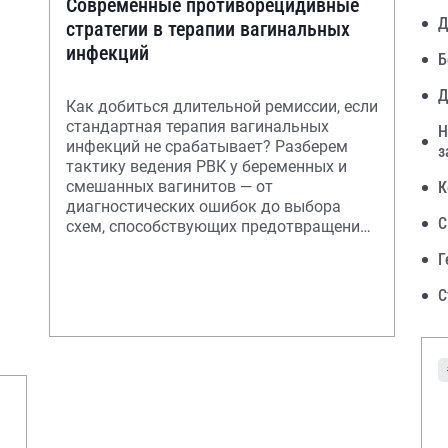
Современные противорецидивные
Д
стратегии в терапии вагинальных
инфекций
Б
Д
Как добиться длительной ремиссии, если
стандартная терапия вагинальных
Н
инфекций не срабатывает? Разберем
з
тактику ведения РВК у беременных и
смешанных вагинитов — от
К
диагностических ошибок до выбора
С
схем, способствующих предотвращению
очередного обострения
Г
С