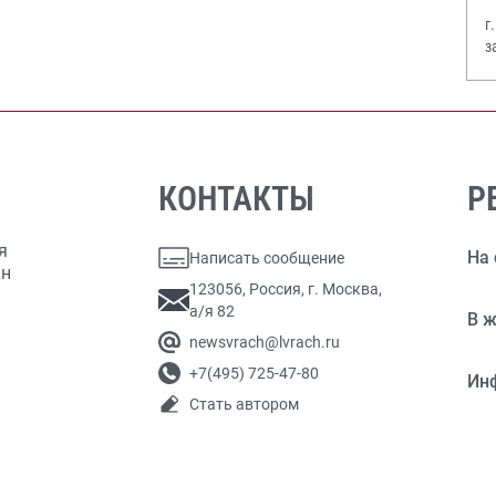
г
з
В
КОНТАКТЫ
Р
я
На 
Написать сообщение
ан
123056, Россия, г. Москва,
а/я 82
В ж
newsvrach@lvrach.ru
+7(495) 725-47-80
Ин
Стать автором