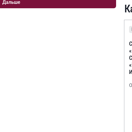
Дальше
К
С
С
О