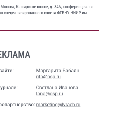
. Москва, Каширское шоссе, д. 34А, конференц-зал и
ал специализированного совета ФГБНУ НИИР им.
.А. Насоновой
ЕКЛАМА
сайте:
Маргарита Бабаян
rita@osp.ru
урнале:
Светлана Иванова
lana@osp.ru
фопартнерство:
marketing@lvrach.ru