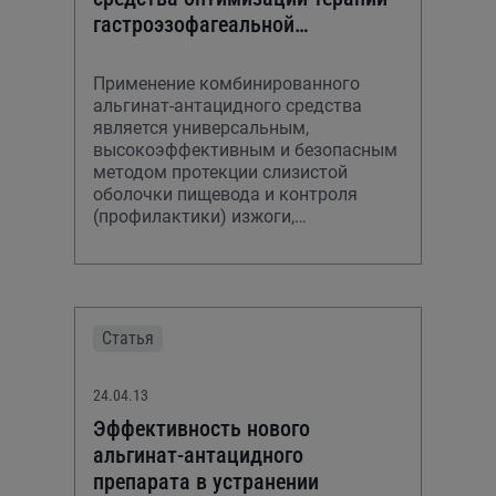
гастроэзофагеальной
рефлюксной болезни
Применение комбинированного
альгинат-антацидного средства
является универсальным,
высокоэффективным и безопасным
методом протекции слизистой
оболочки пищевода и контроля
(профилактики) изжоги,
благоприятно влияющим на
микробиоценоз кишечника и
существенно
Статья
24.04.13
Эффективность нового
альгинат-антацидного
препарата в устранении