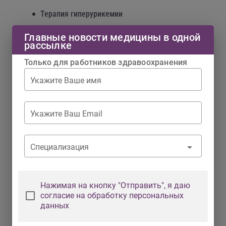
Терапия гиперурикемии
Дефицит железа
Главные новости медицины в одной
рассылке
Болезнь Альцгеймера
Только для работников здравоохранения
Депрессивные расстройства
Укажите Ваше имя
Нарушения сна как фактор риска
соматических заболеваний
Укажите Ваш Email
Контроль артериального давления 24/7
Снижение веса: стратегии и перспективы
Специализация
Генерализованные тревожные
расстройства
Стресс, тревога и вегетативные
Нажимая на кнопку "Отправить", я даю
расстройства
согласие на обработку персональных
данных