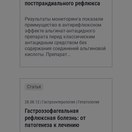
постпрандиального рефлюкса
Результаты мониторинга показали
преимущество в антирефлюксном
эффекте альгинат-антацидного
препарата перед классическим
антацидным средством без
содержания соединений альгиновой
кислоты. Препарат
высокоэффективен в устранении и
предупреждении кислого пост
Статья
28.08.12
| Гастроэнтерология | Гепатология
Гастроэзофагеальная
рефлюксная болезнь: от
патогенеза к лечению