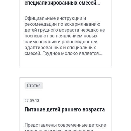
специализированных смесей
для вскармливания детей
грудного возраста
Официальные инструкции и
рекомендации по вскармливанию
детей грудного возраста нередко не
поспевают за появлением новых
наименований и разновидностей
адаптированных и специальных
смесей. Грудное молоко является
оптимальным продуктом для
вскармливания дете
Статья
27.09.13
Питание детей раннего возраста
Представлены современные детские
молочные смеси, при создании