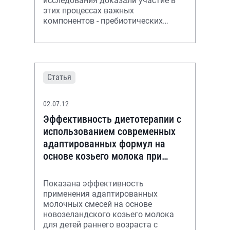
исследования доказали участие в
этих процессах важных
компонентов - пребиотических
олигосахаридов, длинноцепочечных
полиненасыщенных жирных кислот,
Статья
02.07.12
Эффективность диетотерапии с
использованием современных
адаптированных формул на
основе козьего молока при
атопическом дерматите у детей
грудного возр
Показана эффективность
применения адаптированных
молочных смесей на основе
новозеландского козьего молока
для детей раннего возраста с