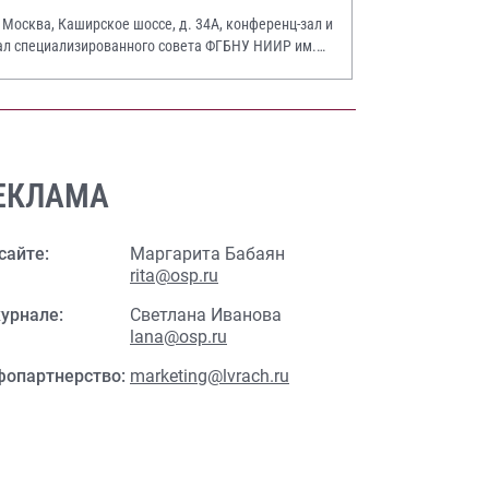
. Москва, Каширское шоссе, д. 34А, конференц-зал и
ал специализированного совета ФГБНУ НИИР им.
.А. Насоновой
ЕКЛАМА
сайте:
Маргарита Бабаян
rita@osp.ru
урнале:
Светлана Иванова
lana@osp.ru
фопартнерство:
marketing@lvrach.ru