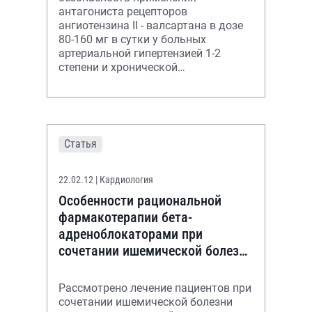
антагониста рецепторов
ангиотензина II - валсартана в дозе
80-160 мг в сутки у больных
артериальной гипертензией 1-2
степени и хронической
обструктивной болезнью легких II-IV
стадии.
Статья
22.02.12
| Кардиология
Особенности рациональной
фармакотерапии бета-
адреноблокаторами при
сочетании ишемической болезни
сердца и хронической
обструктивной болезни легких
Рассмотрено лечение пациентов при
сочетании ишемической болезни