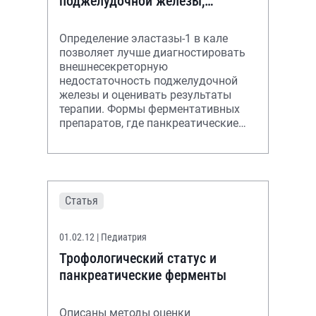
поджелудочной железы,
нарушения полостного
пищеварения и заместительная
Определение эластазы-1 в кале
терапия панк
позволяет лучше диагностировать
внешнесекреторную
недостаточность поджелудочной
железы и оценивать результаты
терапии. Формы ферментативных
препаратов, где панкреатические
ферменты заключены в
микрогранулы, позволяют коррегир
Статья
01.02.12
| Педиатрия
Трофологический статус и
панкреатические ферменты
Описаны методы оценки