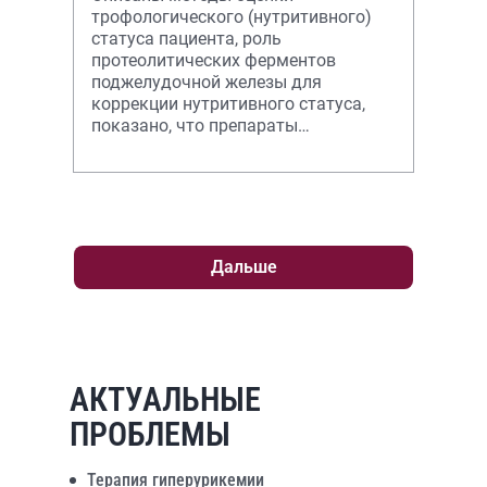
трофологического (нутритивного)
статуса пациента, роль
протеолитических ферментов
поджелудочной железы для
коррекции нутритивного статуса,
показано, что препараты
панкреатических ферменты должны
использоваться в комплексных
схемах те
Дальше
АКТУАЛЬНЫЕ
ПРОБЛЕМЫ
Терапия гиперурикемии